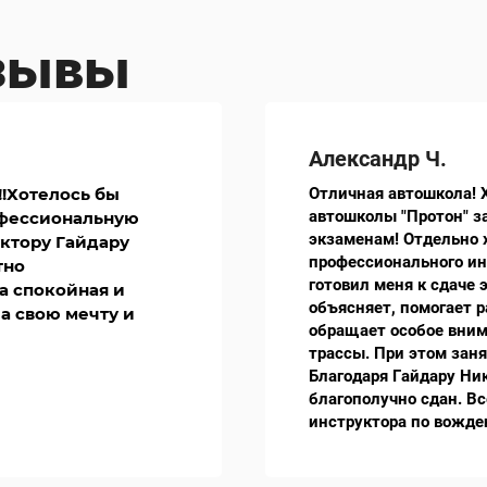
тзывы
Александр Ч.
!!Хотелось бы
Отличная автошкола! 
автошколы "Протон" за
офессиональную
экзаменам! Отдельно 
уктору Гайдару
профессионального ин
тно
готовил меня к сдаче 
а спокойная и
объясняет, помогает р
а свою мечту и
обращает особое вним
трассы. При этом заня
Благодаря Гайдару Ни
благополучно сдан. В
инструктора по вожде